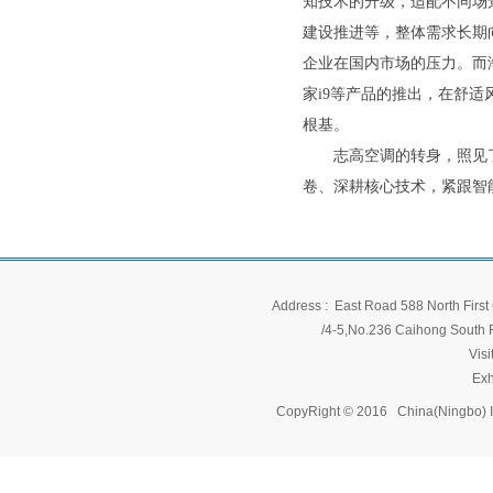
知技术的升级，适配不同场
建设推进等，整体需求长期
企业在国内市场的压力。而海信
家i9等产品的推出，在舒
根基。
志高空调的转身，照见了
卷、深耕核心技术，紧跟智
Address : East Road 588 North First 
/4-5,No.236 Caihong South Ro
Vis
Exh
CopyRight © 2016 China(Ningbo) 