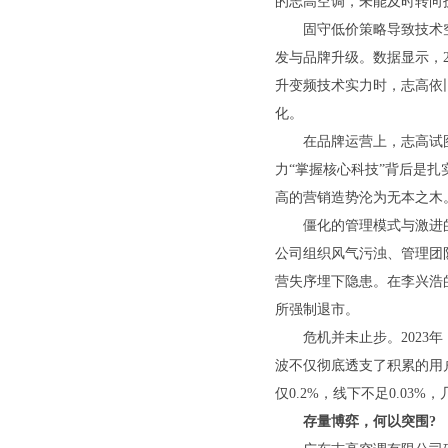
的志高空调，未能及时转向
固守低价策略导致技术空
发与品牌升级。数据显示，2
升变频技术实力时，志高依
化。
在品牌运营上，志高试图提
力“掌握核心科技”背后是
高的营销造势沦为无本之木
僵化的管理模式与激进的战
公司组织风气污浊、管理团
营失序埋下隐患。在李兴浩
所强制退市。
危机并未止步。2023年
波不仅彻底透支了积累的用
仅0.2%，线下不足0.03
存量博弈，何以突围?