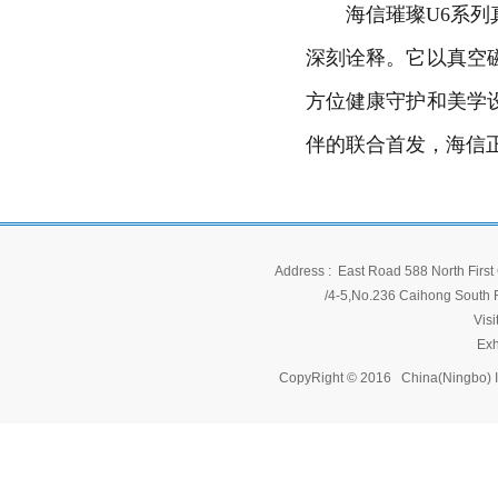
海信璀璨U6系列真
深刻诠释。它以真空
方位健康守护和美学
伴的联合首发，海信
Address : East Road 588 North First 
/4-5,No.236 Caihong South Ro
Vis
Exh
CopyRight © 2016 China(Ningbo) 