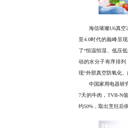
海信璀璨U6真空冰
至4.0时代的巅峰呈
了“恒温恒湿、低压
动的水分子有序排列
现“外部真空防氧化、
中国家用
电器
研
7天的牛肉，TVB-N
约50%，取出烹饪后