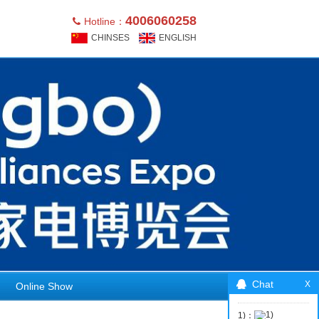
4006060258
Hotline：
CHINSES
ENGLISH
Chat
Online Show
1)：