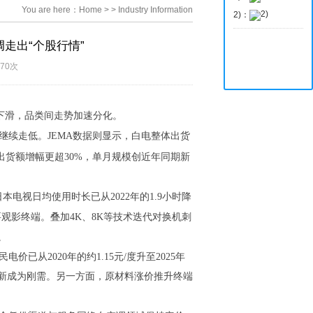
You are here：
Home
>
>
Industry Information
2)：
走出“个股行情”
170次
下滑，品类间走势加速分化。
继续走低。JEMA数据则显示，白电整体出货
出货额增幅更超30%，单月规模创近年同期新
视日均使用时长已从2022年的1.9小时降
观影终端。叠加4K、8K等技术迭代对换机刺
。
2020年的约1.15元/度升至2025年
能换新成为刚需。另一方面，原材料涨价推升终端