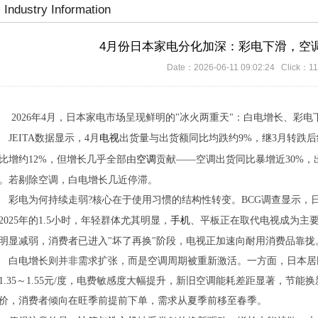
Industry Information
4月份日本家电分化加深：彩电下滑，空调
Date：2026-06-11 09:02:24 Click：1
026年4月，日本家电市场呈现鲜明的"冰火两重天"：白电增长、彩电
EITA数据显示，4月
电视
出货量与出货额同比均跌约9%，继3月转跌后
比增约12%，但增长几乎全部由
空调
贡献——空调出货同比暴增近30%，
。若剔除空调，白电增长几近停滞。
电为何持续走弱?核心在于使用习惯的结构性转变。BCG调查显示，日本电
2025年的1.5小时，年轻群体尤其明显，
手机
、平板正在取代电视成为主要
明显减弱，消费者已进入"坏了再换"阶段，电视正加速向耐用消费品靠拢
电增长则并非需求扩张，而是空调周期被重新激活。一方面，日本居民电价已从
1.35～1.55元/度，电费敏感度大幅提升，新旧空调能耗差距显著，节
价，消费者倾向在旺季前提前下单，需求从夏季前移至春季。