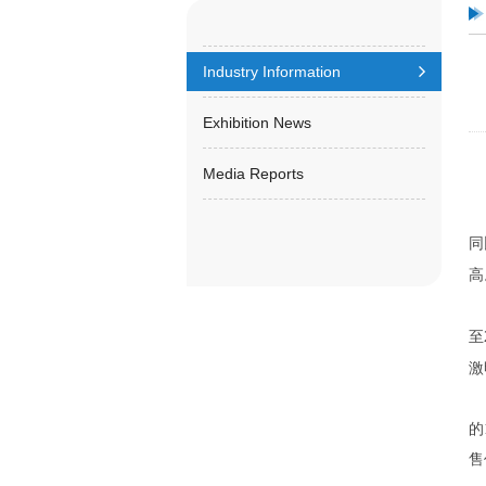
Industry Information
Exhibition News
Media Reports
2
J
同
高
彩
至
激
白
的
售